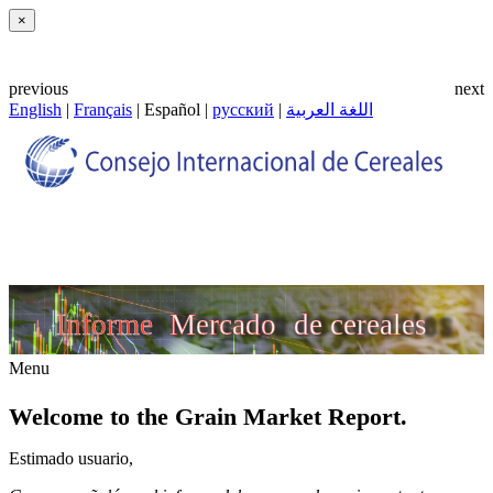
Close
×
previous
next
English
|
Français
| Español |
русский
|
اللغة العربية
Menu
Welcome to the Grain Market Report.
Estimado usuario,